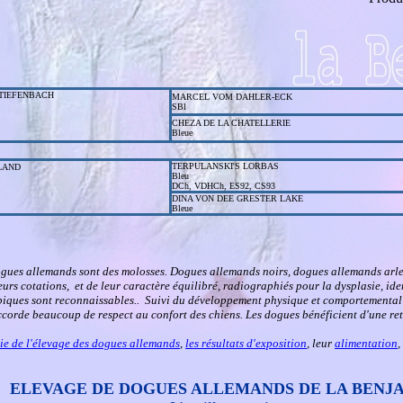
TIEFENBACH
MARCEL VOM DAHLER-ECK
SBl
CHEZA DE LA CHATELLERIE
Bleue
TERPULANSKI'S LORBAS
LAND
Bleu
DCh, VDHCh, ES92, CS93
DINA VON DEE GRESTER LAKE
Bleue
ogues allemands sont des molosses. Dogues allemands noirs, dogues allemands arl
urs cotations, et de leur caractère équilibré, radiographiés pour la dysplasie, ide
ypiques sont reconnaissables.. Suivi du développement physique et comportemental 
ccorde beaucoup de respect au confort des chiens. Les dogues bénéficient d'une ret
ie de l'élevage des dogues allemands
,
les résultats d'exposition
, leur
alimentation
,
ELEVAGE DE DOGUES ALLEMANDS DE LA
BENJ