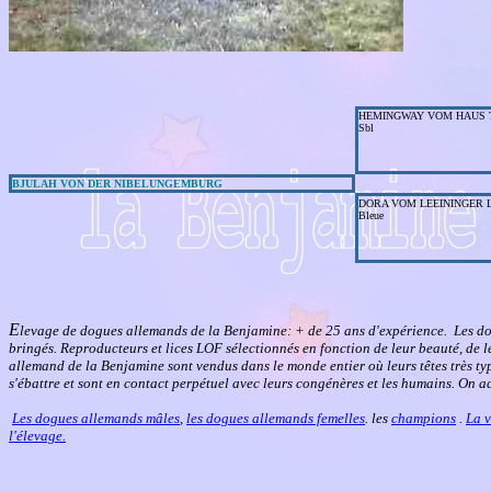
HEMINGWAY VOM HAUS 
Sbl
BJULAH VON DER NIBELUNGEMBURG
DORA VOM LEEININGER 
Bleue
E
levage de dogues allemands de la Benjamine: + de 25 ans d'expérience. Les d
bringés. Reproducteurs et lices LOF sélectionnés en fonction de leur beauté, de le
allemand de la Benjamine sont vendus dans le monde entier où leurs têtes très t
s'ébattre et sont en contact perpétuel avec leurs congénères et les humains. On a
Les dogues allemands mâles
,
les dogues allemands femelles
. les
champions
.
La v
l'élevage.