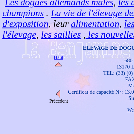
Les dogues allemands mâles
,
les 
champions
.
La vie de l'élevage d
d'exposition
, leur
alimentation
,
le
l'élevage
,
les saillies
,
les nouvelle
ELEVAGE DE DOG
Haut
680 
13170 L
TEL: (33) (0)
FAX
Ma
Certificat de capacité N°: 13.
Si
Précédent
We