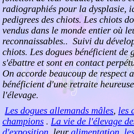
radiographiés pour la dysplasie, i
pedigrees des chiots. Les chiots 
vendus dans le monde entier où leu
reconnaissables.. Suivi du dével
chiots. Les dogues bénéficient de 
s'ébattre et sont en contact perpét
On accorde beaucoup de respect au
bénéficient d'une retraite heureuse
l'élevage.
Les dogues allemands mâles
,
les 
champions
.
La vie de l'élevage d
d'exposition
, leur
alimentation
,
le