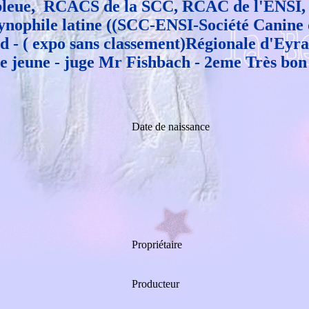
 bleue,
RCACS de la SCC, RCAC de l'ENSI, 
 cynophile latine ((SCC-ENSI-Société Canin
bad - ( expo sans classement)Régionale d'Eyr
se jeune - juge Mr Fishbach - 2eme Très bon
Date de naissance
Propriétaire
Producteur