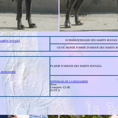
SCHWARZENEGGER DES HABITS ROUGES
 HABITS ROUGES
CH DU MONDE POMME D'AMOUR DES HABITS R
PLAISIR D'AMOUR DES HABITS ROUGESs
A BENJAMINE
NIJINSKAÏA DE LA BENJAMINE
Bleue
Champion -CS IB
ELITE A