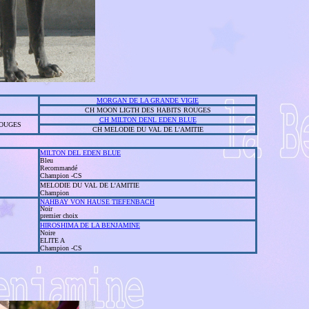
MORGAN DE LA GRANDE VIGIE
CH MOON LIGTH DES HABITS ROUGES
CH MILTON DENL EDEN BLUE
OUGES
CH MELODIE DU VAL DE L'AMITIE
MILTON DEL EDEN BLUE
Bleu
Recommandé
Champion -CS
MELODIE DU VAL DE L'AMITIE
Champion
NAHBAY VON HAUSE TIEFENBACH
Noir
premier choix
HIROSHIMA DE LA BENJAMINE
Noire
ELITE A
Champion -CS