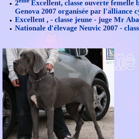
eme
2
Excellent, classe ouverte femelle
Genova 2007 organisée par l'alliance
Excellent , - classe jeune - juge Mr A
Nationale d'élevage Neuvic 2007 - clas