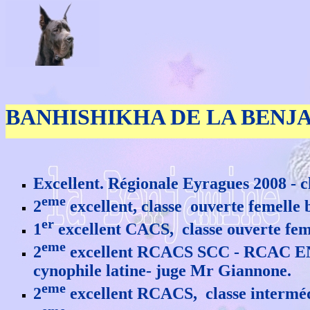
BANHISHIKHA DE LA BENJ
Excellent. Régionale Eyragues 2008 - c
eme
2
excellent, classe ouverte femell
er
1
excellent CACS, classe ouverte feme
eme
2
excellent RCACS SCC - RCAC ENCI
cynophile latine- juge Mr Giannone.
eme
2
excellent RCACS, classe interméd