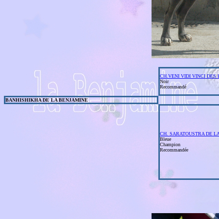
CH.VENI VIDI VINCI DES
Noir
Recommandé
BANHISHIKHA DE LA BENJAMINE
CH. SARATOUSTRA DE L
Bleue
Champion
Recommandée