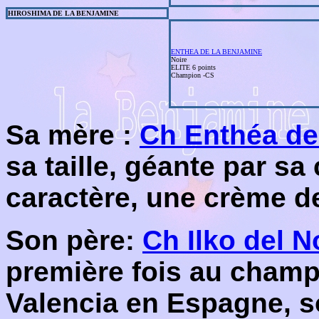
HIROSHIMA DE LA BENJAMINE
ENTHEA DE LA BENJAMINE
Noire
ELITE 6 points
Champion -CS
S
a mère :
Ch Enthéa de
sa taille, géante par sa
caractère, une crème d
Son père:
Ch Ilko del N
première fois au cham
Valencia en Espagne, s