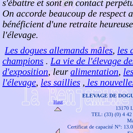
s'ébattre et sont en contact perpét
On accorde beaucoup de respect au
bénéficient d'une retraite heureuse
l'élevage.
Les dogues allemands mâles
,
les 
champions
.
La vie de l'élevage d
d'exposition
, leur
alimentation
,
le
l'élevage
,
les saillies
,
les nouvelle
ELEVAGE DE DOG
Haut
13170 L
TEL: (33) (0) 4 42
Ma
Certificat de capacité N°: 13.