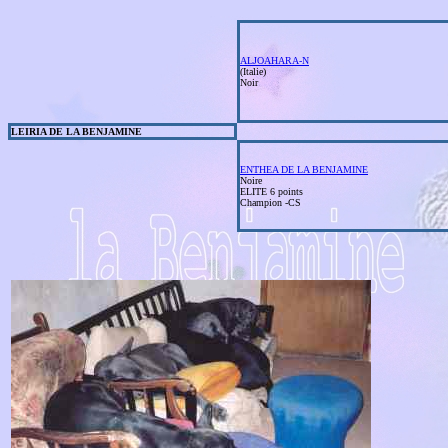
ALJOAHARA-N
(Italie)
Noir
LEIRIA DE LA BENJAMINE
ENTHEA DE LA BENJAMINE
Noire
ELITE 6 points
Champion -CS