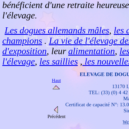
bénéficient d'une retraite heureuse
l'élevage.
Les dogues allemands mâles
,
les 
champions
.
La vie de l'élevage d
d'exposition
, leur
alimentation
,
le
l'élevage
,
les saillies
,
les nouvelle
ELEVAGE DE DOG
Haut
13170 L
TEL: (33) (0) 4 42
Ma
Certificat de capacité N°: 13.
Si
Précédent
We